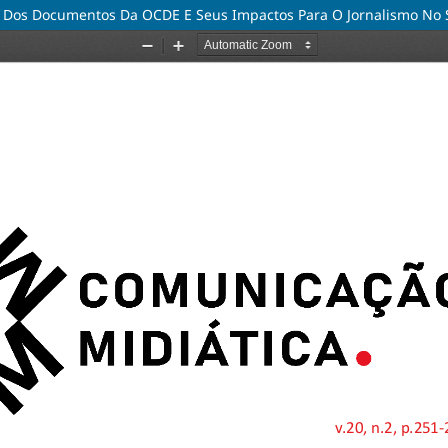
 Dos Documentos Da OCDE E Seus Impactos Para O Jornalismo No S