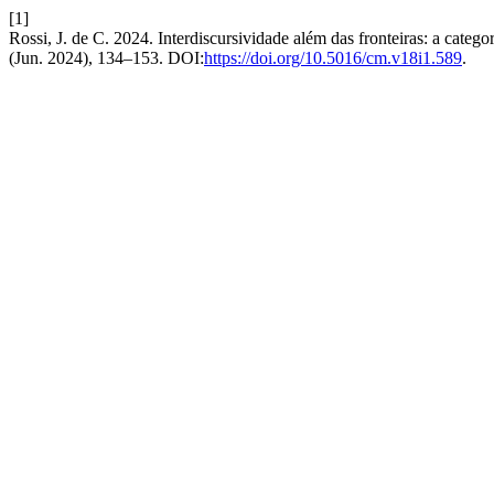
[1]
Rossi, J. de C. 2024. Interdiscursividade além das fronteiras: a catego
(Jun. 2024), 134–153. DOI:
https://doi.org/10.5016/cm.v18i1.589
.