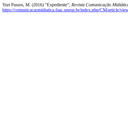
Yuri Passos, M. (2016) “Expediente”,
Revista Comunicação Midiátic
https://comunicacaomidiatica.faac.unesp.br/index.php/CM/article/vie