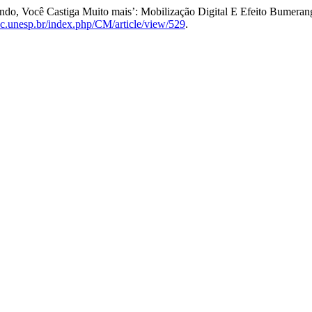
Rindo, Você Castiga Muito mais’: Mobilização Digital E Efeito Bumer
ac.unesp.br/index.php/CM/article/view/529
.