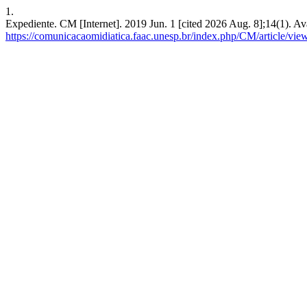
1.
Expediente. CM [Internet]. 2019 Jun. 1 [cited 2026 Aug. 8];14(1). Av
https://comunicacaomidiatica.faac.unesp.br/index.php/CM/article/vie