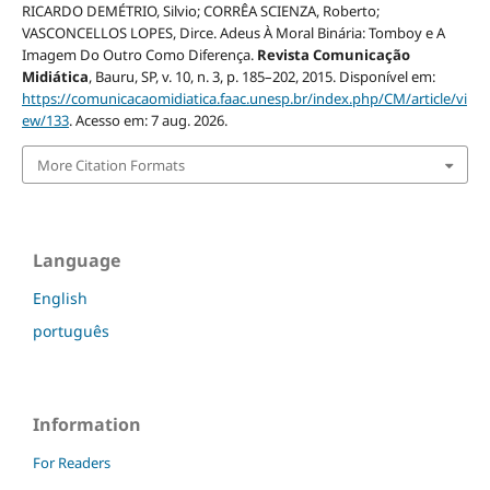
RICARDO DEMÉTRIO, Silvio; CORRÊA SCIENZA, Roberto;
VASCONCELLOS LOPES, Dirce. Adeus À Moral Binária: Tomboy e A
Imagem Do Outro Como Diferença.
Revista Comunicação
Midiática
, Bauru, SP, v. 10, n. 3, p. 185–202, 2015. Disponível em:
https://comunicacaomidiatica.faac.unesp.br/index.php/CM/article/vi
ew/133
. Acesso em: 7 aug. 2026.
More Citation Formats
Language
English
português
Information
For Readers