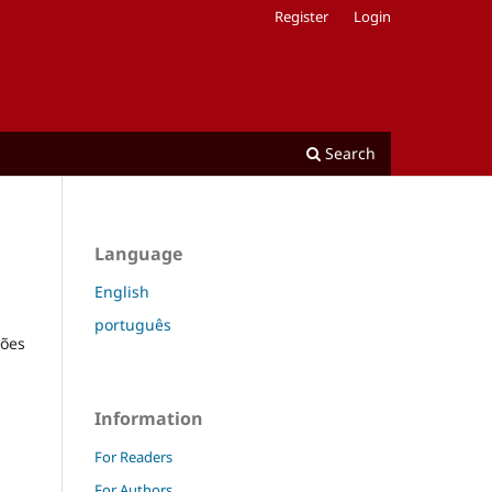
Register
Login
Search
Language
English
português
ções
Information
For Readers
For Authors