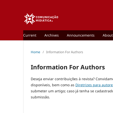
Current
Archives
Announcements
Abou
Home
/
Information For Authors
Information For Authors
Deseja enviar contribuições à revista? Convidam
disponíveis, bem como as
Diretrizes para autore
submeter um artigo; caso já tenha se cadastrad
submissão.