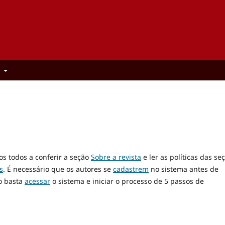
t
os todos a conferir a seção
Sobre a revista
e ler as políticas das se
s
. É necessário que os autores se
cadastrem
no sistema antes de
o basta
acessar
o sistema e iniciar o processo de 5 passos de