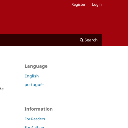
Register
Login
Search
Language
English
português
de
Information
For Readers
For Authors