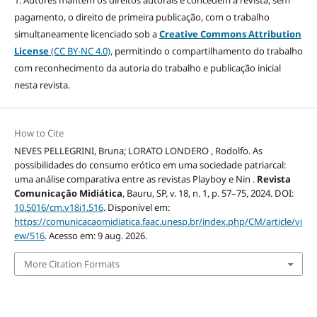
pagamento, o direito de primeira publicação, com o trabalho
simultaneamente licenciado sob a
Creative Commons Attribution
License
(CC BY-NC 4.0)
, permitindo o compartilhamento do trabalho
com reconhecimento da autoria do trabalho e publicação inicial
nesta revista.
How to Cite
NEVES PELLEGRINI, Bruna; LORATO LONDERO , Rodolfo. As
possibilidades do consumo erótico em uma sociedade patriarcal:
uma análise comparativa entre as revistas Playboy e Nin .
Revista
Comunicação Midiática
, Bauru, SP, v. 18, n. 1, p. 57–75, 2024. DOI:
10.5016/cm.v18i1.516
. Disponível em:
https://comunicacaomidiatica.faac.unesp.br/index.php/CM/article/vi
ew/516
. Acesso em: 9 aug. 2026.
More Citation Formats