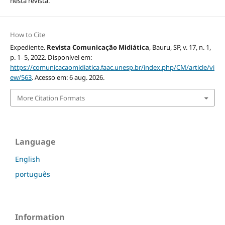
nesta revista.
How to Cite
Expediente.
Revista Comunicação Midiática
, Bauru, SP, v. 17, n. 1,
p. 1–5, 2022. Disponível em:
https://comunicacaomidiatica.faac.unesp.br/index.php/CM/article/vi
ew/563
. Acesso em: 6 aug. 2026.
More Citation Formats
Language
English
português
Information