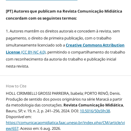
[PT] Autores que publicam na Revista Comunicação Midiática
concordam com os seguintes termos:
1. Autores mantêm os direitos autorais e concedem à revista, sem
pagamento, o direito de primeira publicação, com o trabalho
simultaneamente licenciado sob a
Creative Commons Attribution
License
(CC BY-NC 4.0)
, permitindo o compartilhamento do trabalho
com reconhecimento da autoria do trabalho e publicação inicial
nesta revista.
How to Cite
HOLL CIRIMBELLI GROSSI PARREIRA, Isabela; PORTO RENÓ, Denis.
Produção de sentido dos povos originários na série Maracá a partir
da metodologia das conotações.
Revista Comunicação Midiática
,
Bauru, SP, v. 19, n. 2, p. 241–256, 2024. DOI:
10.5016/50s5fn38
.
Disponível em:
https://comunicacaomidiatica.faac.unesp.br/index.php/CM/article/vi
ew/657
. Acesso em: 6 aug. 2026.