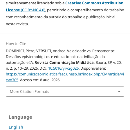
simultaneamente licenciado sob a
Creative Commons Attribution
License
(CC BY-NC 4.0)
, permitindo o compartilhamento do trabalho
com reconhecimento da autoria do trabalho e publicação inicial
nesta revista.
How to Cite
DOMINICI, Piero; VERSUTI, Andrea. Velocidade vs. Pensamento:
Desafios epistemológicos e educacionais da civilização da
automação e IA.
Revista Comunicação Midiática
, Bauru, SP, v. 20,
n. 2, p. 10–29, 2026. DOI:
10.5016/yrv2g026
. Disponível em:
https://comunicacaomidiatica.faac.unesp.br/index.php/CM/article/vi
ew/705
. Acesso em: 8 aug. 2026.
More Citation Formats
Language
English