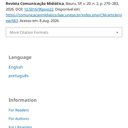
Revista Comunicação Midiática
, Bauru, SP, v. 20, n. 2, p. 270–283,
2026. DOI:
10.5016/9fasyp22
. Disponível em:
https://comunicacaomidiatica.faac.unesp.br/index.php/CM/article/vi
ew/663
. Acesso em: 8 aug. 2026.
More Citation Formats
Language
English
português
Information
For Readers
For Authors
For Librarians