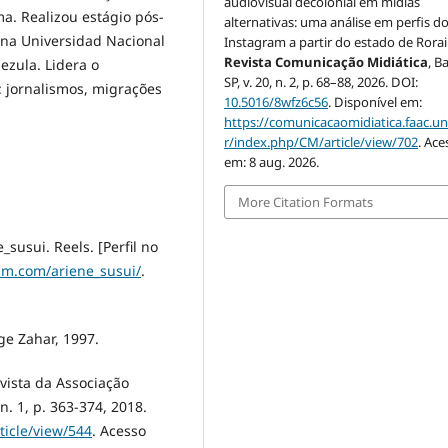
audiovisual decolonial em mídias
a. Realizou estágio pós-
alternativas: uma análise em perfis d
 na Universidad Nacional
Instagram a partir do estado de Rora
Revista Comunicação Midiática
, B
zula. Lidera o
SP, v. 20, n. 2, p. 68–88, 2026. DOI:
 jornalismos, migrações
10.5016/8wfz6c56
. Disponível em:
https://comunicacaomidiatica.faac.u
r/index.php/CM/article/view/702
. Ace
em: 8 aug. 2026.
More Citation Formats
susui. Reels. [Perfil no
am.com/ariene_susui/
.
ge Zahar, 1997.
vista da Associação
n. 1, p. 363-374, 2018.
rticle/view/544
. Acesso