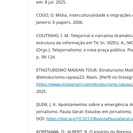
em: 8 jul. 2025.
COGO, D. Mídia, interculturalidade e migrações
Janeiro: E-papers, 2006.
COUTINHO, I. M. Telejornal e narrativa dramátic
estrutura da informação em TV. In: VIZEU, A.; M
(Orgs.). Telejornalismo: a nova praça pública. Flo
p. 99-124.
ETNOTURISMO MAIKAN TOUR. Etnoturismo Maika
@etnoturismo.raposa23. Reels. [Perfil no Instag
https://www.instagram.com/etnoturismo.raposa
2025.
IJUIM, J. K. Apontamentos sobre a emergência d
jornalismo. Pauta Geral: Estudos em Jornalismo, v.
DOI:
https://doi.org/10.5212/RevistaPautaGeral.
KOPENAWA, D.; ALBERT, B. O espírito da floresta