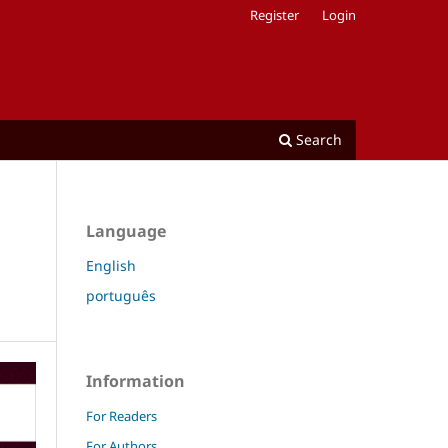
Register
Login
Search
Language
English
português
Information
For Readers
For Authors