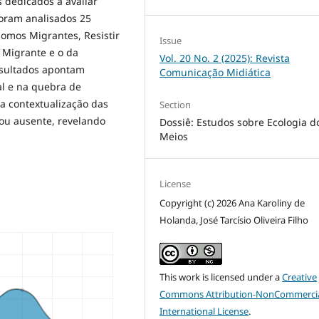
s dedicados a avaliar
Foram analisados 25
Somos Migrantes, Resistir
Issue
 Migrante e o da
Vol. 20 No. 2 (2025): Revista
resultados apontam
Comunicação Midiática
al e na quebra de
a contextualização das
Section
 ou ausente, revelando
Dossiê: Estudos sobre Ecologia d
Meios
License
Copyright (c) 2026 Ana Karoliny de
Holanda, José Tarcísio Oliveira Filho
This work is licensed under a
Creative
Commons Attribution-NonCommercia
International License
.