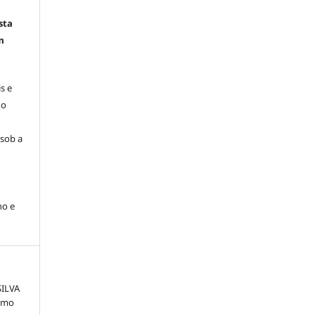
sta
m
s e
 o
 sob a
ho e
SILVA
ismo