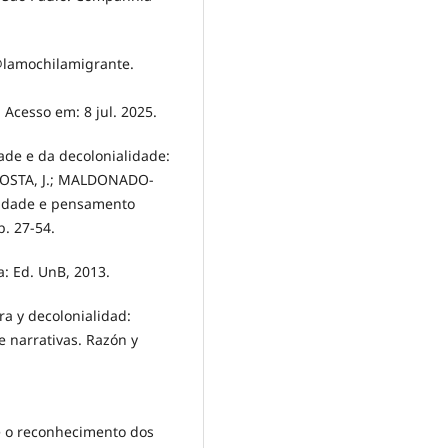
@lamochilamigrante.
. Acesso em: 8 jul. 2025.
de e da decolonialidade:
COSTA, J.; MALDONADO-
lidade e pensamento
p. 27-54.
a: Ed. UnB, 2013.
ra y decolonialidad:
de narrativas. Razón y
 e o reconhecimento dos