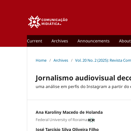
Current
Archives
Announcements
Abou
Home
/
Archives
/
Vol. 20 No. 2 (2025): Revista Co
Jornalismo audiovisual dec
uma análise em perfis do Instagram a partir do
Ana Karoliny Macedo de Holanda
Federal University of Roraima
José Tarcísio Silva Oliveira Filho