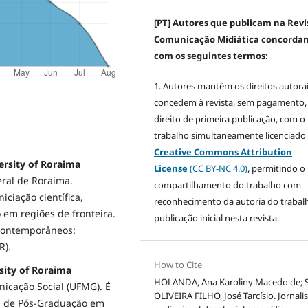
[PT] Autores que publicam na Revi
Comunicação Midiática concorda
com os seguintes termos:
1. Autores mantêm os direitos autorai
concedem à revista, sem pagamento,
direito de primeira publicação, com o
trabalho simultaneamente licenciado
Creative Commons Attribution
ersity of Roraima
License
(CC BY-NC 4.0)
, permitindo o
ral de Roraima.
compartilhamento do trabalho com
iciação científica,
reconhecimento da autoria do trabal
 em regiões de fronteira.
publicação inicial nesta revista.
 Contemporâneos:
R).
How to Cite
rsity of Roraima
HOLANDA, Ana Karoliny Macedo de; 
nicação Social (UFMG). É
OLIVEIRA FILHO, José Tarcísio. Jornal
a de Pós-Graduação em