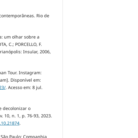
 contemporâneas. Rio de
a: um olhar sobre a
OTA, C.; PORCELLO, F.
rianópolis: Insular, 2006,
n Tour. Instagram:
ram]. Disponível em:
23/
. Acesso em: 8 jul.
e decolonizar o
 10, n. 1, p. 76-93, 2023.
v.10.21874
.
. São Paulo: Companhia