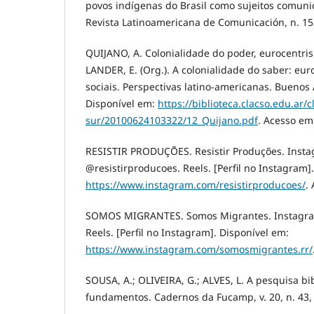
povos indígenas do Brasil como sujeitos comuni
Revista Latinoamericana de Comunicación, n. 152
QUIJANO, A. Colonialidade do poder, eurocentris
LANDER, E. (Org.). A colonialidade do saber: eur
sociais. Perspectivas latino-americanas. Buenos
Disponível em:
https://biblioteca.clacso.edu.ar/c
sur/20100624103322/12_Quijano.pdf
. Acesso em:
RESISTIR PRODUÇÕES. Resistir Produções. Insta
@resistirproducoes. Reels. [Perfil no Instagram]
https://www.instagram.com/resistirproducoes/
.
SOMOS MIGRANTES. Somos Migrantes. Instagra
Reels. [Perfil no Instagram]. Disponível em:
https://www.instagram.com/somosmigrantes.rr/
SOUSA, A.; OLIVEIRA, G.; ALVES, L. A pesquisa bib
fundamentos. Cadernos da Fucamp, v. 20, n. 43, 