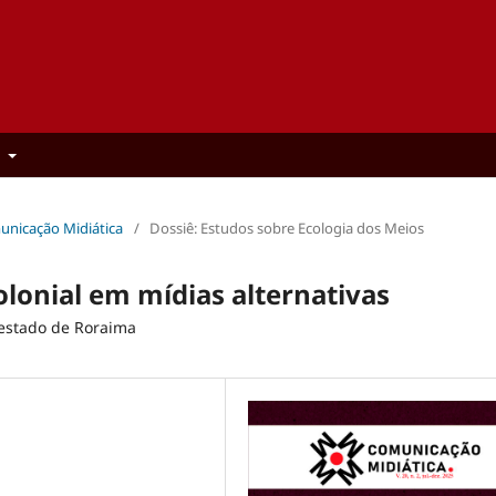
t
municação Midiática
/
Dossiê: Estudos sobre Ecologia dos Meios
olonial em mídias alternativas
 estado de Roraima